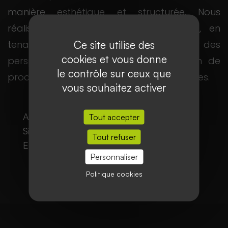
manière esthétique et structurée. Nous
réalisons des prises de vue soignées, en
Ce site utilise des
tenant compte de la lumière, des
cookies et vous donne
perspectives et de la composition, afin de
le contrôle sur ceux que
produire des images fidèles et impactantes.
vous souhaitez activer
Architecture intérieure / extérieure
Tout accepter
Sites professionnels
Tout refuser
Environnements et paysages
Personnaliser
Politique cookies